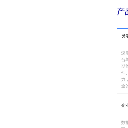
产
灵
深
台
期
件
力
全
企
数