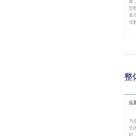
案
型
孤
现
整
云
为
生
时