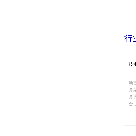
行
技
新
务
务
合