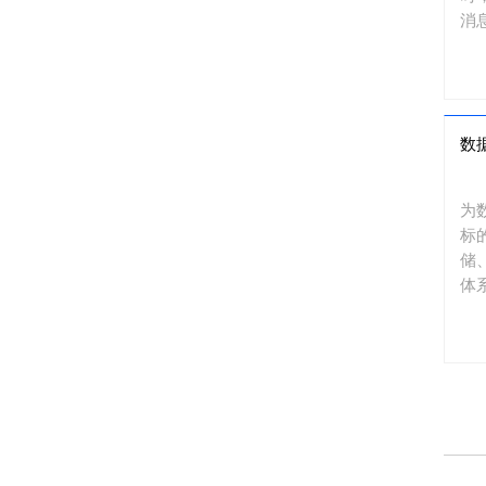
消
数
为
标
储
体