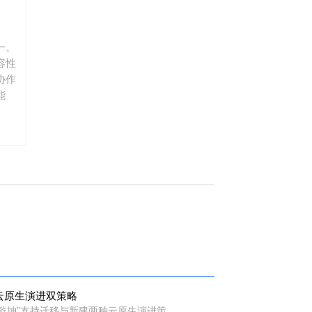
一、
容性
协作
能
云原生演进双策略
“乾坤”支持迁移与新建两种云原生演进策