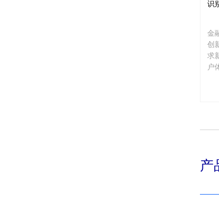
识
金
创
求
户
产