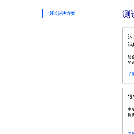
测
测试解决方案
运
试
结
的
构
了
银
主
提
算
外
了