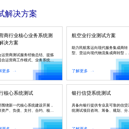
试解决方案
营商行业核心业务系统测
航空业行业测试方案
解决方案
助力民航客运向现代服务集成商转
型、货运向现代物流集成商转型，
合运营商测试服务经验总结、提炼
客户持续创造价值。
适合运营商工作模式、业务系统架
的测试方法，具有广泛的推广性。
解更多
了解更多
行核心系统测试
银行信贷系统测试
要围绕新一代核心系统建设开展，
具备向银行提供专业及可靠的信贷
供资产、负债、支付、合约、核
统测试项目咨询、筹备、规划、分
、本币、外币、运营、中间业务、
析、执行、总结等一站式服务能力
围等业务。
解更多
了解更多